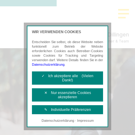
WIR VERWENDEN COOKIES
Dillingen
Steuerberatung Mayer, Wagner & Team
Entscheiden Sie selbst, ob diese Website neben
funktionell zum Betrieb der Website
erforderlichen Cookies auch Betreiber-Cookies
sowie Cookies für Tracking und Targeting
verwenden darf. Weitere Details finden Sie in der
Datenschutzerklärung
.
✓ Ich akzeptiere alle (Vielen
Dank!)
✕ Nur essenzielle Cookies
akzeptieren
✎ Individuelle Präferenzen
·
Datenschutzerklärung
Impressum
Notwendige Cookies
Diese Cookies sind erforderlich, um die
grundlegende Funktionalität der Website