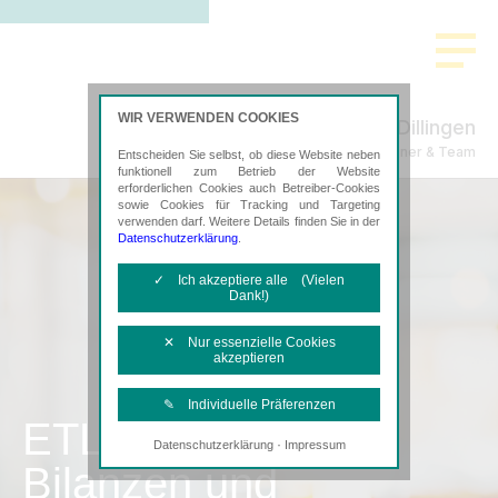
WIR VERWENDEN COOKIES
Dillingen
Steuerberatung Mayer, Wagner & Team
Entscheiden Sie selbst, ob diese Website neben
funktionell zum Betrieb der Website
erforderlichen Cookies auch Betreiber-Cookies
sowie Cookies für Tracking und Targeting
verwenden darf. Weitere Details finden Sie in der
Datenschutzerklärung
.
✓ Ich akzeptiere alle (Vielen
Dank!)
✕ Nur essenzielle Cookies
akzeptieren
✎ Individuelle Präferenzen
ETL
·
Datenschutzerklärung
Impressum
Notwendige Cookies
Bilanzen und
Diese Cookies sind erforderlich, um die
grundlegende Funktionalität der Website