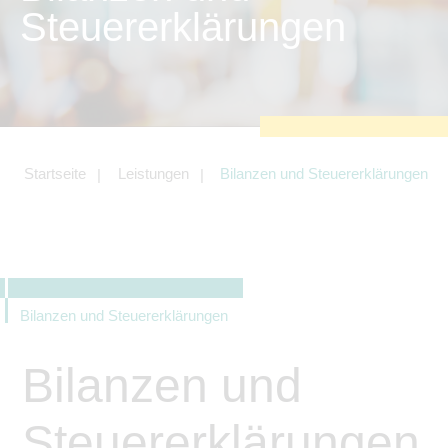
zu sichern.
Steuererklärungen
Tracking- und Targeting-Cookies
Diese Cookies sind erforderlich, um
unsere Website auf Ihre Bedürfnisse hin
zu optimieren. Hierzu gehört eine
bedarfsgerechte Gestaltung und
fortlaufende Verbesserung unseres
Angebotes einschließlich der
Verknüpfung zu Social-Media-
Angeboten von z.B. Facebook und
Startseite
Leistungen
Bilanzen und Steuererklärungen
LinkedIn.
Betreibercookies
Diese Cookies sind erforderlich, um z.B.
Google Maps zu nutzen oder
eingebettete Videos abspielen zu
können.
Bilanzen und Steuererklärungen
Bilanzen und
Steuererklärungen