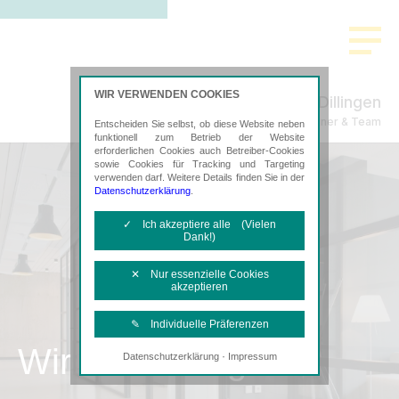
WIR VERWENDEN COOKIES
Dillingen
Steuerberatung Mayer, Wagner & Team
Entscheiden Sie selbst, ob diese Website neben
funktionell zum Betrieb der Website
erforderlichen Cookies auch Betreiber-Cookies
sowie Cookies für Tracking und Targeting
verwenden darf. Weitere Details finden Sie in der
Datenschutzerklärung
.
✓ Ich akzeptiere alle (Vielen
Dank!)
✕ Nur essenzielle Cookies
akzeptieren
✎ Individuelle Präferenzen
Wir als Arbeitgeber
·
Datenschutzerklärung
Impressum
Notwendige Cookies
Diese Cookies sind erforderlich, um die
grundlegende Funktionalität der Website