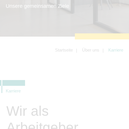
zu sichern.
Unsere gemeinsamen Ziele
Tracking- und Targeting-Cookies
Diese Cookies sind erforderlich, um
unsere Website auf Ihre Bedürfnisse hin
zu optimieren. Hierzu gehört eine
bedarfsgerechte Gestaltung und
fortlaufende Verbesserung unseres
Angebotes einschließlich der
Verknüpfung zu Social-Media-
Angeboten von z.B. Facebook und
Startseite
Über uns
Karriere
LinkedIn.
Betreibercookies
Diese Cookies sind erforderlich, um z.B.
Google Maps zu nutzen oder
eingebettete Videos abspielen zu
können.
Karriere
Wir als
Arbeitgeber